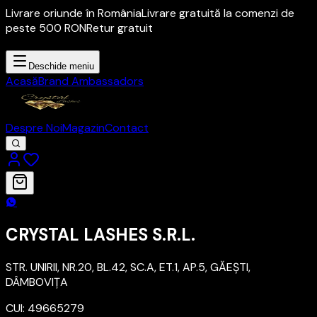
Livrare oriunde în România
Livrare gratuită la comenzi de
peste 500 RON
Retur gratuit
Deschide meniu
Acasă
Brand Ambassadors
Despre Noi
Magazin
Contact
CRYSTAL LASHES S.R.L.
STR. UNIRII, NR.20, BL.42, SC.A, ET.1, AP.5, GĂEŞTI,
DÂMBOVIŢA
CUI: 49665279