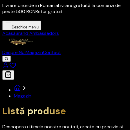
Livrare oriunde în România
Livrare gratuită la comenzi de
peste 500 RON
Retur gratuit
Deschide meniu
Acasă
Brand Ambassadors
Despre Noi
Magazin
Contact
Magazin
Listă produse
Descopera ultimele noastre noutati, create cu precizie si