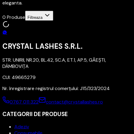
eleganta.
0
Produse
Filtreaza
CRYSTAL LASHES S.R.L.
STR. UNIRII, NR.20, BL.42, SC.A, ET.1, AP.5, GĂEŞTI,
DÂMBOVIŢA
CUI: 49665279
Nr. înregistrare registrul comerțului: J15/323/2024
0767 011 322
contact@crystallashes.ro
CATEGORII DE PRODUSE
Adeziv
Consumabile